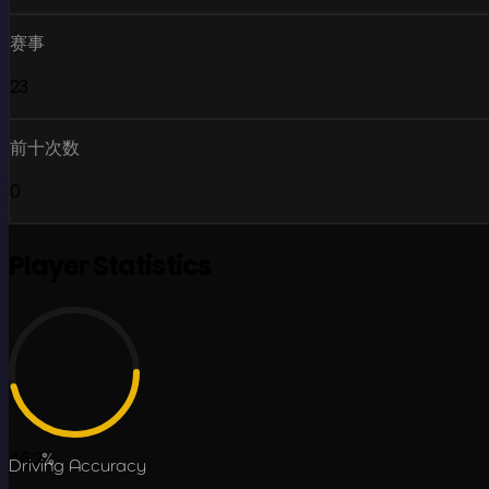
赛事
23
前十次数
0
Player Statistics
46.2
%
Driving Accuracy