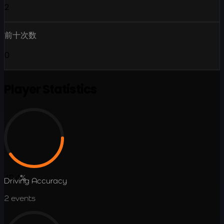
2
前十次数
0
Player Statistics
40.4
%
Driving Accuracy
2
events