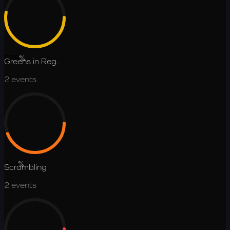
52.8
%
Greens in Reg.
2
events
44.1
%
Scrambling
2
events