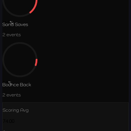
14.3
%
Sand Saves
2
events
5.3
%
Bounce Back
2
events
Scoring Avg
74.00