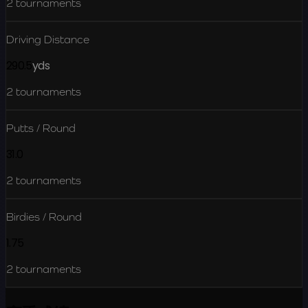
2
tournaments
Driving Distance
290.5
yds
2
tournaments
Putts / Round
31.0
2
tournaments
Birdies / Round
1.75
2
tournaments