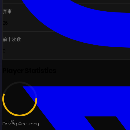
赛事
26
前十次数
0
Player Statistics
54.3
%
Driving Accuracy