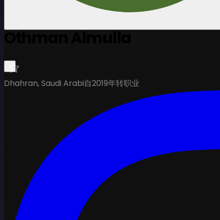
Othman Almulla
Dhahran, Saudi Arabi
自2019年转职业