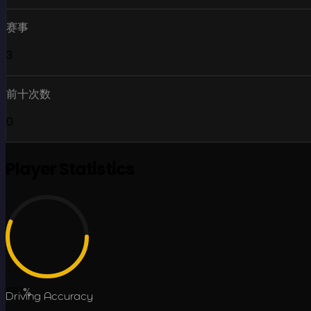
赛事
3
前十次数
0
Player Statistics
56.1
%
Driving Accuracy