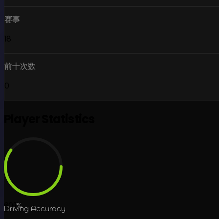
赛事
18
前十次数
0
Player Statistics
60.1
%
Driving Accuracy