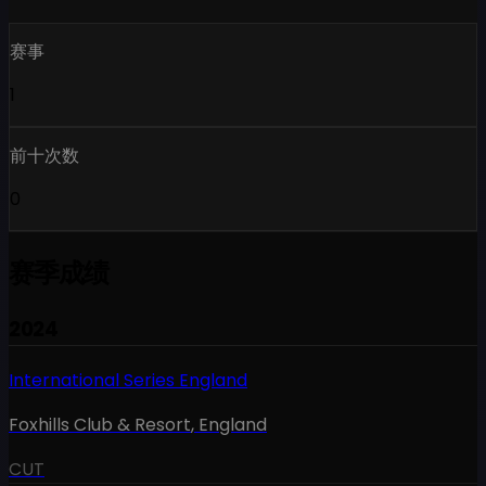
赛事
1
前十次数
0
赛季成绩
2024
International Series England
Foxhills Club & Resort
,
England
CUT