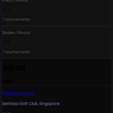
Putts / Round
30.3
1
tournaments
Birdies / Round
3.75
1
tournaments
赛季成绩
2026
Singapore Open
Sentosa Golf Club
,
Singapore