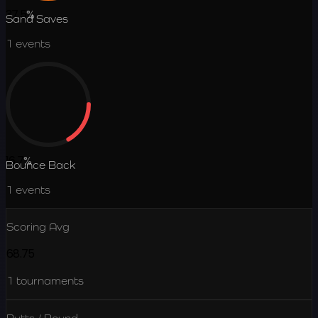
37.5
%
Sand Saves
1
events
16.7
%
Bounce Back
1
events
Scoring Avg
68.75
1
tournaments