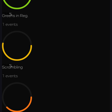
73.6
%
Greens in Reg.
1
events
52.6
%
Scrambling
1
events