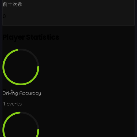
前十次数
0
Player Statistics
71.4
%
Driving Accuracy
1
events