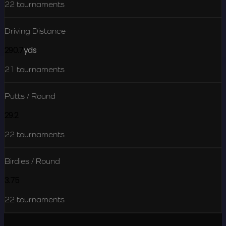
22
tournaments
Driving Distance
290.7
yds
21
tournaments
Putts / Round
29.2
22
tournaments
Birdies / Round
3.75
22
tournaments