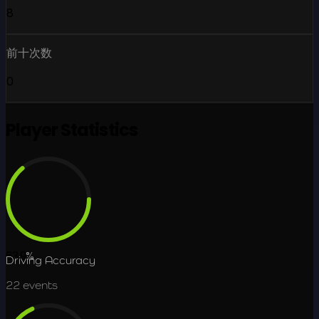
8
前十次数
0
Player Statistics
63.9
%
Driving Accuracy
22
events