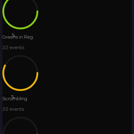
68.4
%
Greens in Reg.
22
events
57.2
%
Scrambling
22
events