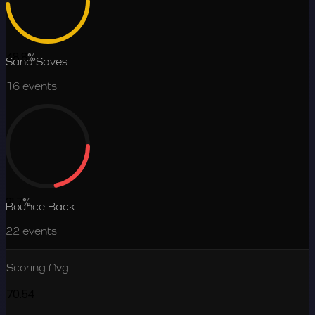
48.8
%
Sand Saves
16
events
21.7
%
Bounce Back
22
events
Scoring Avg
70.54