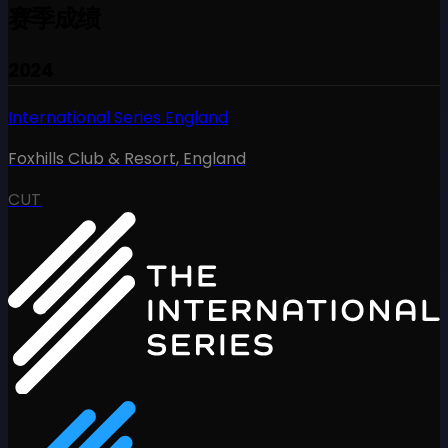
赛季成绩
2024
International Series England
Foxhills Club & Resort
,
England
CUT