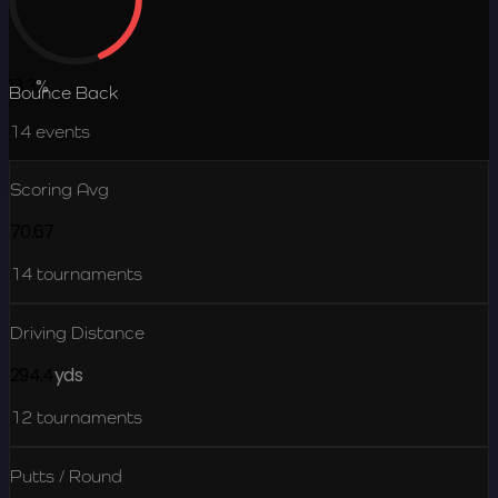
18.3
%
Bounce Back
14
events
Scoring Avg
70.67
14
tournaments
Driving Distance
294.4
yds
12
tournaments
Putts / Round