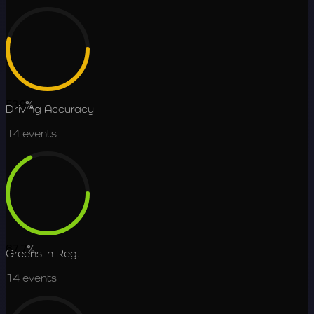
53.9
%
Driving Accuracy
14
events
67.7
%
Greens in Reg.
14
events