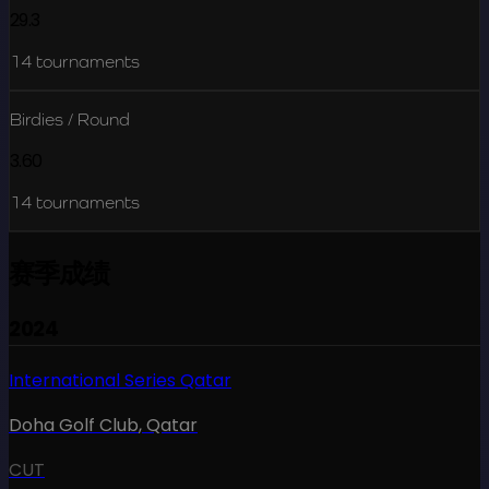
29.3
14
tournaments
Birdies / Round
3.60
14
tournaments
赛季成绩
2024
International Series Qatar
Doha Golf Club
,
Qatar
CUT