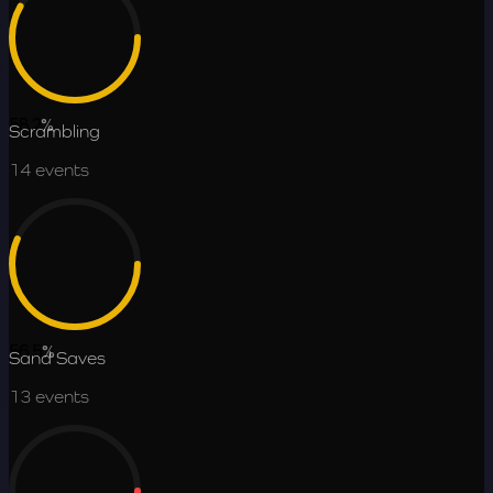
58.2
%
Scrambling
14
events
56.5
%
Sand Saves
13
events