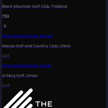
Black Mountain Golf Club
,
Thailand
T53
-9
International Series Macau
Macau Golf and Country Club
,
China
CUT
International Series Oman
Al Mouj Golf
,
Oman
CUT