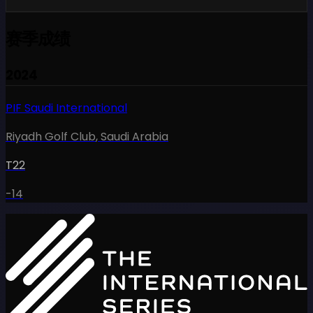
赛季成绩
2024
PIF Saudi International
Riyadh Golf Club
,
Saudi Arabia
T22
-14