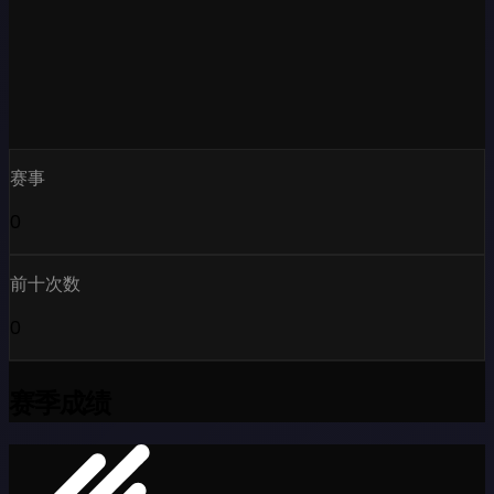
赛事
0
前十次数
0
赛季成绩