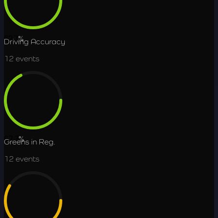
62.7
%
Driving Accuracy
12
events
67.7
%
Greens in Reg.
12
events