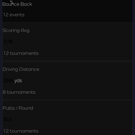
18.6
%
Bounce Back
12
events
Scoring Avg
71.39
12
tournaments
Driving Distance
289.6
yds
8
tournaments
Putts / Round
30.3
12
tournaments