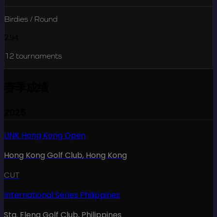
Birdies / Round
2.94
12
tournaments
赛季成绩
2025
LINK Hong Kong Open
Hong Kong Golf Club
,
Hong Kong
CUT
International Series Philippines
Sta. Elena Golf Club
,
Philippines