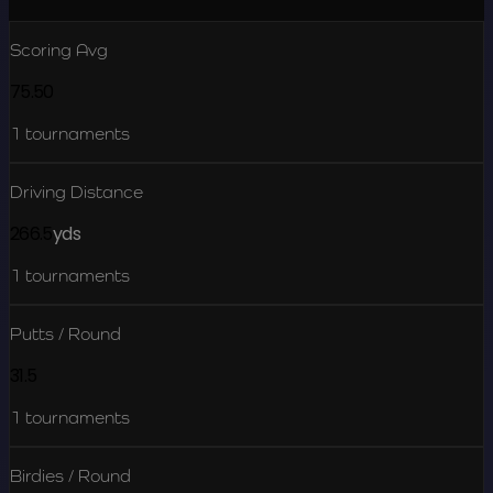
Scoring Avg
75.50
1
tournaments
Driving Distance
266.5
yds
1
tournaments
Putts / Round
31.5
1
tournaments
Birdies / Round