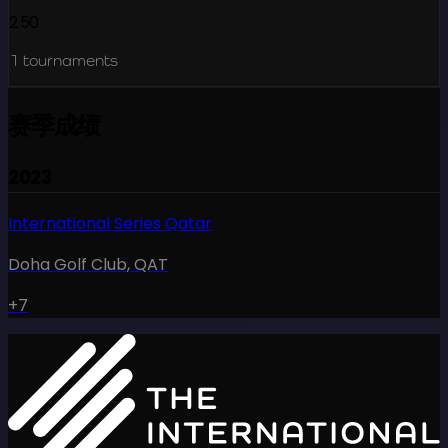
2.50
1
tournaments
赛季成绩
2023
International Series Qatar
Doha Golf Club
,
QAT
+7