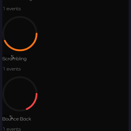
1
events
42.9
%
Scrambling
1
events
18.2
%
Bounce Back
1
events