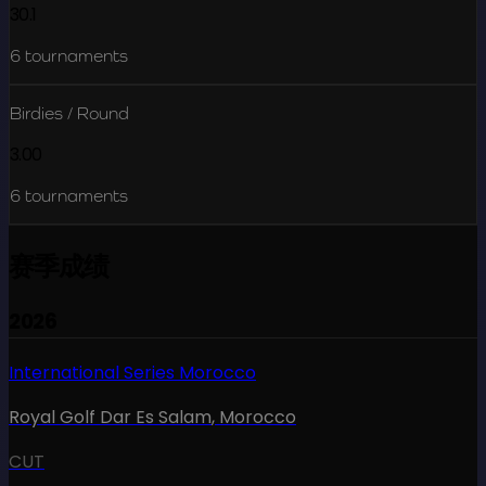
30.1
6
tournaments
Birdies / Round
3.00
6
tournaments
赛季成绩
2026
International Series Morocco
Royal Golf Dar Es Salam
,
Morocco
CUT