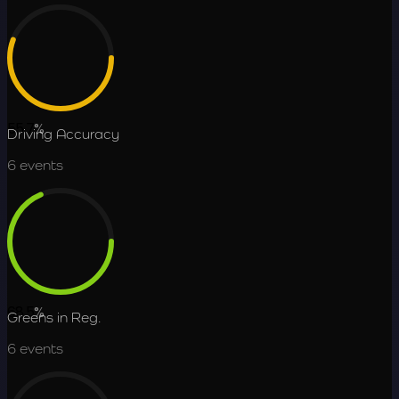
55.7
%
Driving Accuracy
6
events
68.5
%
Greens in Reg.
6
events