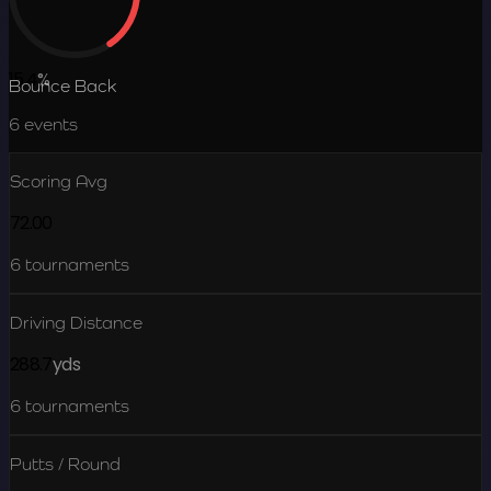
15.4
%
Bounce Back
6
events
Scoring Avg
72.00
6
tournaments
Driving Distance
288.7
yds
6
tournaments
Putts / Round