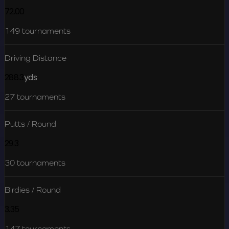
72.00
149
tournaments
Driving Distance
288.3
yds
27
tournaments
Putts / Round
29.3
30
tournaments
Birdies / Round
3.35
147
tournaments