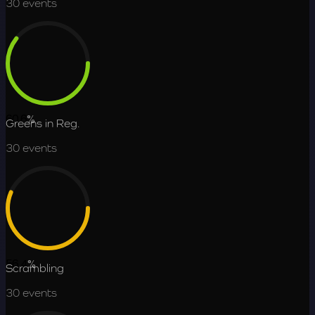
30
events
60.6
%
Greens in Reg.
30
events
56.4
%
Scrambling
30
events