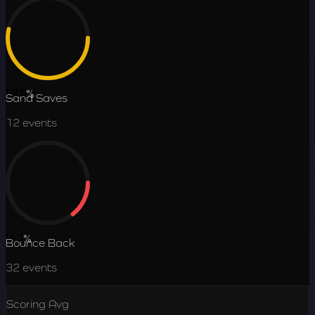
53.5
%
Sand Saves
12
events
14.2
%
Bounce Back
32
events
Scoring Avg