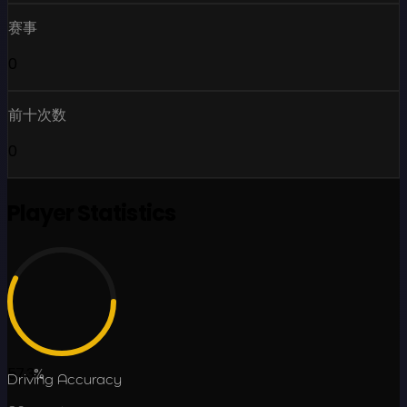
赛事
0
前十次数
0
Player Statistics
57.3
%
Driving Accuracy