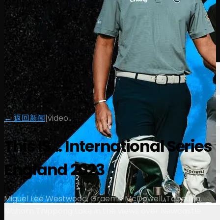
球员
排名
新闻
观看
关于
登录
← 返回新闻
|
video
This IS... International Series
England 2023
Miguel Lee Westwood, Graeme McDowell, Tabeuna,
Nitihorn Thippong take in the views over Newcastle