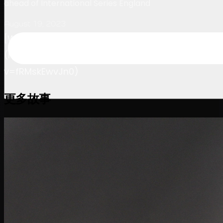
ahead of International Series England
August 19, 2023
[Watch on YouTube]
(https://www.youtube.com/watch?
v=fRMskEwvJn0)
更多故事