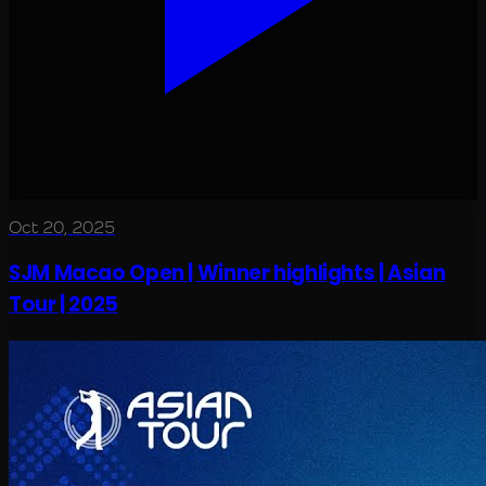
Oct 20, 2025
SJM Macao Open | Winner highlights | Asian
Tour | 2025