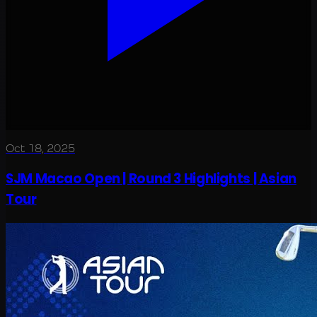
Oct 18, 2025
SJM Macao Open | Round 3 Highlights | Asian
Tour