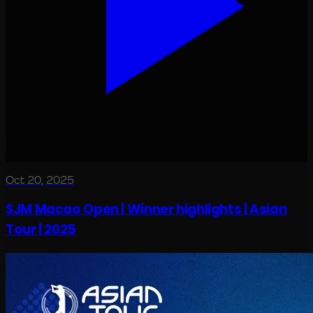
Oct 20, 2025
SJM Macao Open | Winner highlights | Asian
Tour | 2025