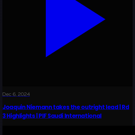
Dec 6, 2024
Joaquin Niemann takes the outright lead | Rd
3 Highlights | PIF Saudi International