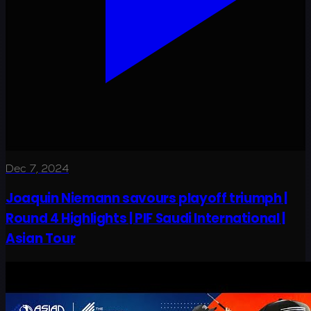
Dec 7, 2024
Joaquin Niemann savours playoff triumph |
Round 4 Highlights | PIF Saudi International |
Asian Tour