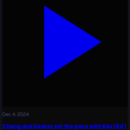
Dec 4, 2024
Chang and Sadom set the pace with 64s | Rd 1