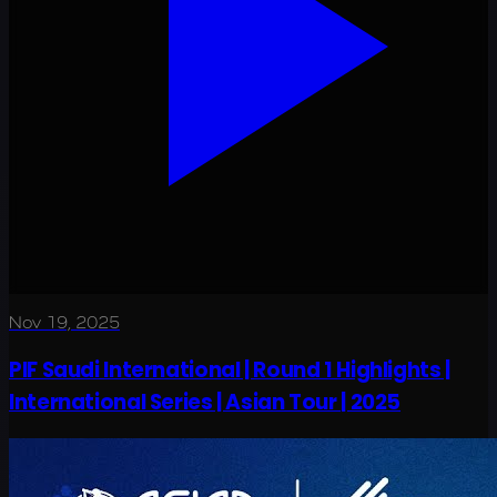
Nov 19, 2025
PIF Saudi International | Round 1 Highlights |
International Series | Asian Tour | 2025