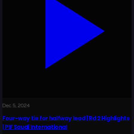
Dec 5, 2024
Four-way tie for halfway lead | Rd 2 Highlights
| PIF Saudi International