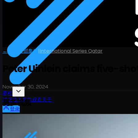
← 返回全部集锦
|
International Series Qatar
Peter Uihlein claims five-shot
November 30, 2024
赛程
球员
排名
新闻
观看
关于
更多视频
登录