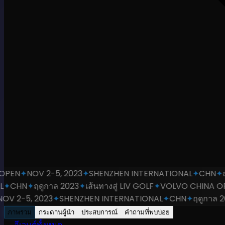
PEN
✦
NOV 2-5, 2023
✦
SHENZHEN INTERNATIONAL
✦
CHN
✦
ฤด
✦
CHN
✦
ฤดูกาล 2023
✦
เส้นทางสู่ LIV GOLF
✦
VOLVO CHINA OPE
V 2-5, 2023
✦
SHENZHEN INTERNATIONAL
✦
CHN
✦
ฤดูกาล 202
ภาพรวม
กระดานผู้นำ
ประสบการณ์
คำถามที่พบบ่อย
←
อีเวนต์ทั้งหมด