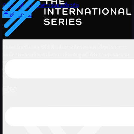
นักกอล์ฟ
อันดับ
ข่าวสาร
รับชม
เกี่ยวกับ
เข้าสู่ระบบ
อินเตอร์เนชั่นแนล ซีรีส์ คือเส้นทางที่ทรงคุณค่าที่สุดในวงการ
กอล์ฟ ประกอบด้วยทัวร์นาเมนต์ระดับสูงที่ได้รับการรับรองร่วม
จาก LIV Golf และเอเชียนทัวร์ โดยมอบโอกาสเลื่อนชั้นสู่ LIV
Golf League แก่ผู้ชนะและรองอันดับหนึ่งของการจัดอันดับ
ประจำปี