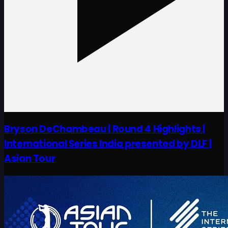
Bryson DeChambeau | Round 4 Highlights |
International Series India presented by DLF |
Asian Tour