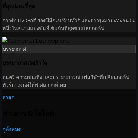
ที่สุดปะทะที่สุด
ดาวดัง LIV Golf ยอดฝีมือเอเชียนทัวร์ และดาวรุ่งมาปะทะกันใน
หนึ่งในสนามแข่งขันที่เข้มข้นที่สุดของโลกกอล์ฟ
บรรยากาศ
บรรยากาศสุดเร้าใจ
ดนตรี ความบันเทิง และประสบการณ์แฟนกีฬาที่เปลี่ยนกอล์ฟ
ทัวร์นาเมนต์ให้พิเศษกว่าที่เคย
ล่าสุด
ข่าวสาร
&
ไฮไลต์
ดูทั้งหมด