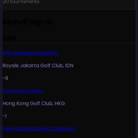
20
tournaments
ผลประจำฤดูกาล
2023
BNI Indonesian Masters
Royale Jakarta Golf Club
,
IDN
-9
Hong Kong Open
Hong Kong Golf Club
,
HKG
-1
International Series Singapore