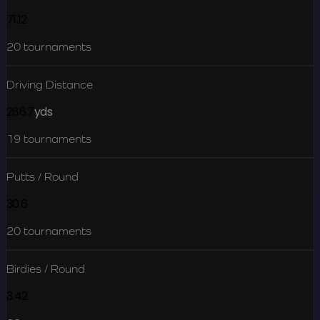
71.12
20
tournaments
Driving Distance
286.7
yds
19
tournaments
Putts / Round
30.6
20
tournaments
Birdies / Round
3.42