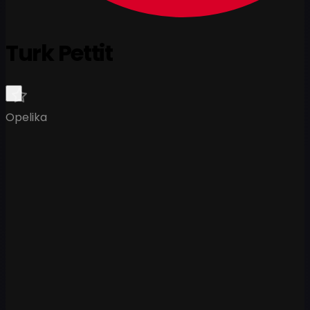
Turk Pettit
Opelika