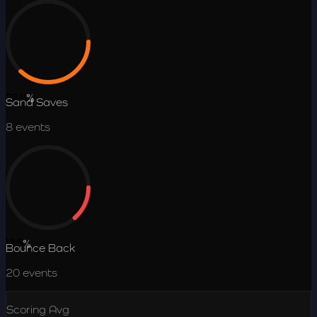
36.8
%
Sand Saves
8
events
13.5
%
Bounce Back
20
events
Scoring Avg