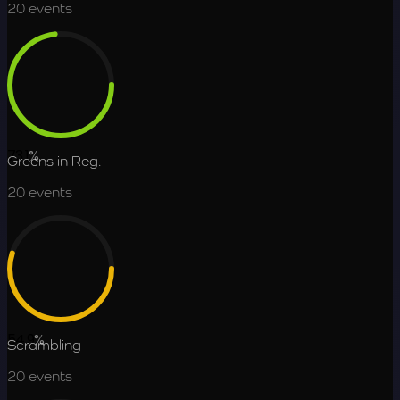
20
events
73.1
%
Greens in Reg.
20
events
54.9
%
Scrambling
20
events