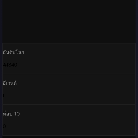
อันดับโลก
#1840
อีเวนต์
1
ท็อป 10
0