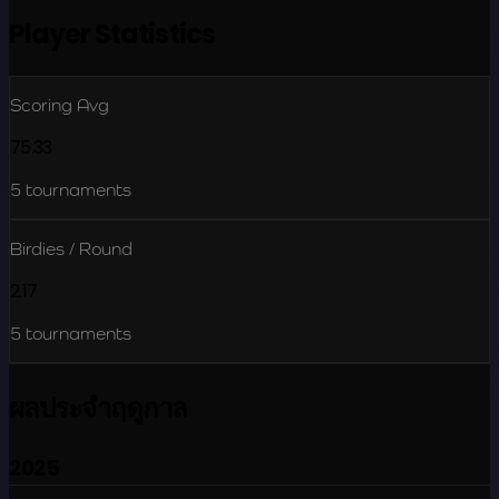
Player Statistics
Scoring Avg
75.33
5
tournaments
Birdies / Round
2.17
5
tournaments
ผลประจำฤดูกาล
2025