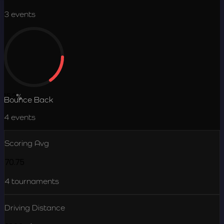
3
events
15.2
%
Bounce Back
4
events
Scoring Avg
70.75
4
tournaments
Driving Distance