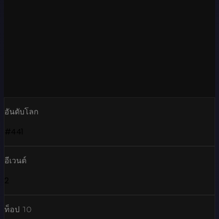
อันดับโลก
#441
อีเวนต์
2
ท็อป 10