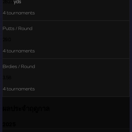
282.3
yds
4
tournaments
Putts / Round
29.0
4
tournaments
Birdies / Round
3.58
4
tournaments
ผลประจำฤดูกาล
2025