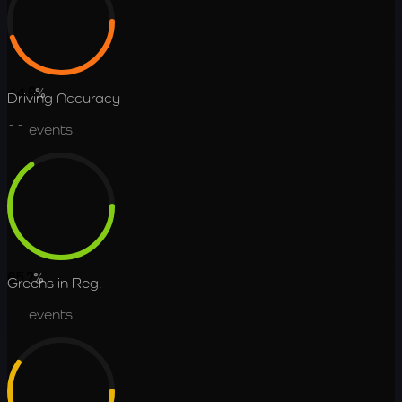
44.9
%
Driving Accuracy
11
events
65.2
%
Greens in Reg.
11
events