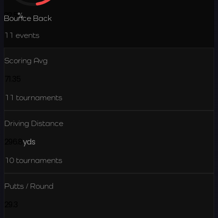
22.5
%
Bounce Back
11
events
Scoring Avg
71.35
11
tournaments
Driving Distance
296.8
yds
10
tournaments
Putts / Round
29.3