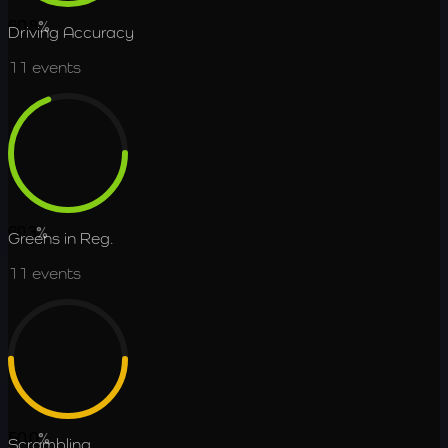
60.8
%
Driving Accuracy
11
events
69.3
%
Greens in Reg.
11
events
50.0
%
Scrambling