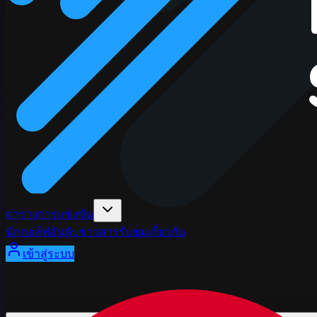
ตารางการแข่งขัน
นักกอล์ฟ
อันดับ
ข่าวสาร
รับชม
เกี่ยวกับ
เข้าสู่ระบบ