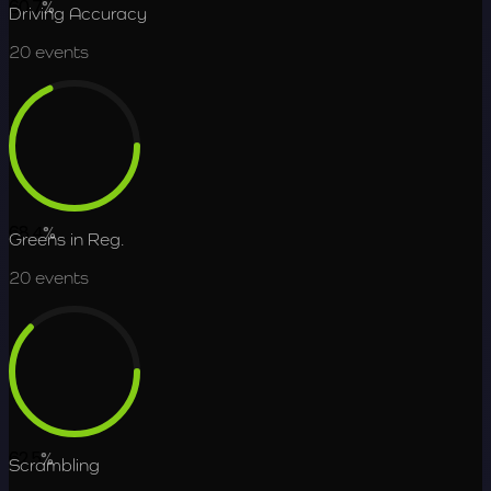
60.7
%
Driving Accuracy
20
events
68.4
%
Greens in Reg.
20
events
62.5
%
Scrambling