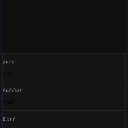
อันดับ
#76
อันดับโลก
#427
อีเวนต์