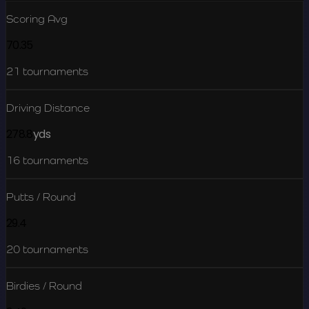
Scoring Avg
70.35
21
tournaments
Driving Distance
278.8
yds
16
tournaments
Putts / Round
29.4
20
tournaments
Birdies / Round