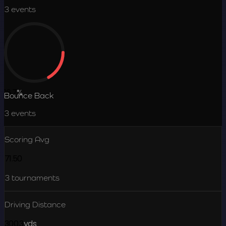
3
events
16.7
%
Bounce Back
3
events
Scoring Avg
71.50
3
tournaments
Driving Distance
300.3
yds