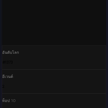
อันดับโลก
#1373
อีเวนต์
2
ท็อป 10