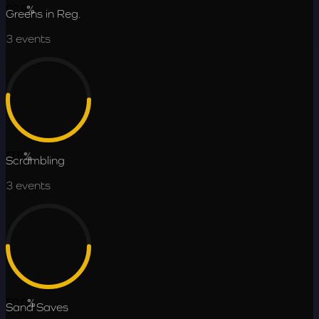
68.9
%
Greens in Reg.
3
events
51.8
%
Scrambling
3
events
50.0
%
Sand Saves