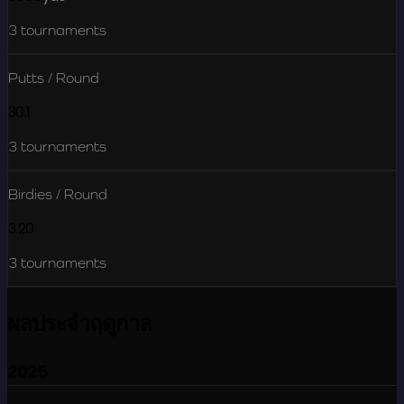
3
tournaments
Putts / Round
30.1
3
tournaments
Birdies / Round
3.20
3
tournaments
ผลประจำฤดูกาล
2025