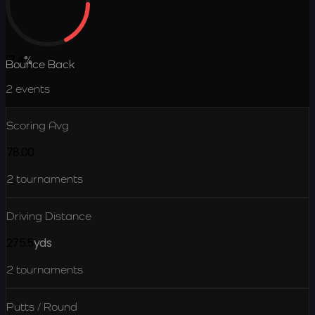
17.4
%
Bounce Back
2
events
Scoring Avg
78.00
2
tournaments
Driving Distance
275.5
yds
2
tournaments
Putts / Round