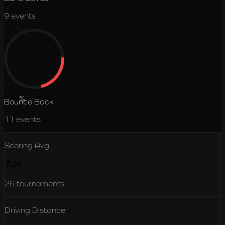
9
events
20.4
%
Bounce Back
11
events
Scoring Avg
71.26
26
tournaments
Driving Distance