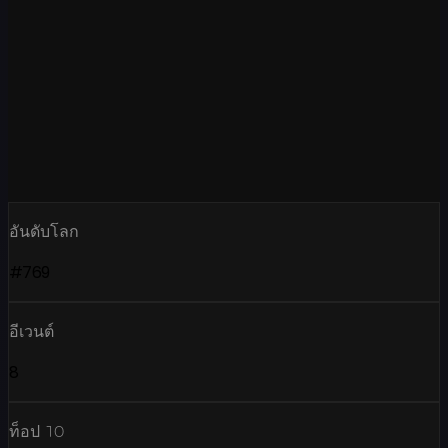
อันดับโลก
#769
อีเวนต์
8
ท็อป 10