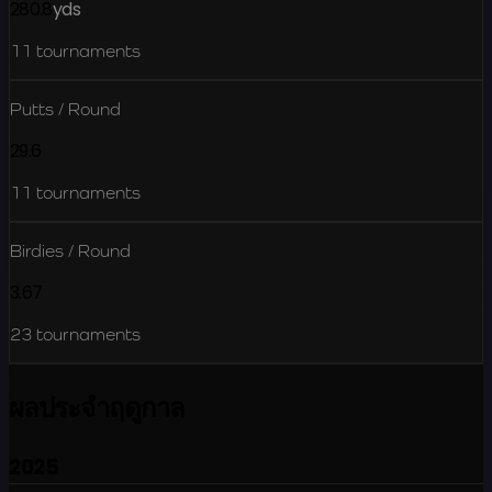
280.8
yds
11
tournaments
Putts / Round
29.6
11
tournaments
Birdies / Round
3.67
23
tournaments
ผลประจำฤดูกาล
2025