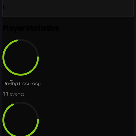
1
Player Statistics
71.7
%
Driving Accuracy
11
events