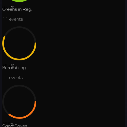
67.4
%
Greens in Reg.
11
events
56.4
%
Scrambling
11
events
35.5
%
Sand Saves