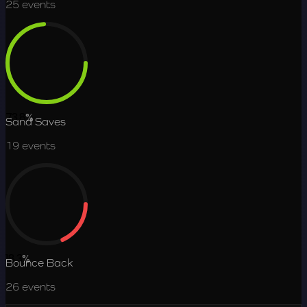
25
events
73.8
%
Sand Saves
19
events
18.3
%
Bounce Back
26
events