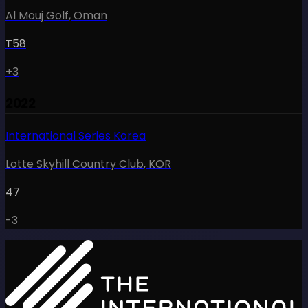
Al Mouj Golf
,
Oman
T58
+3
2022
International Series Korea
Lotte Skyhill Country Club
,
KOR
47
-3