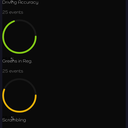
61.4
%
Driving Accuracy
25
events
69.5
%
Greens in Reg.
25
events
55.7
%
Scrambling