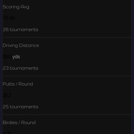
Scoring Avg
70.48
26
tournaments
Driving Distance
291.3
yds
23
tournaments
Putts / Round
29.2
25
tournaments
Birdies / Round
3.79