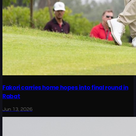
Fakori carries home hopes into final round in
Rabat
Jun 13, 2026