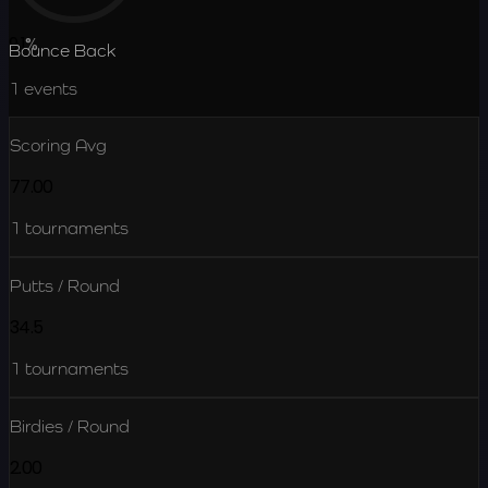
9.1
%
Bounce Back
1
events
Scoring Avg
77.00
1
tournaments
Putts / Round
34.5
1
tournaments
Birdies / Round
2.00