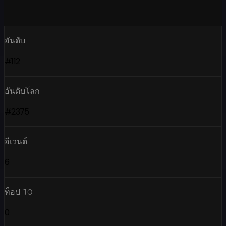
อันดับ
#112
อันดับโลก
#2375
อีเวนต์
6
ท็อป 10
0