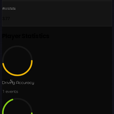
คะแนน
3.77
Player Statistics
46.7
%
Driving Accuracy
1
events