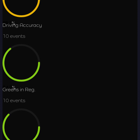
58.3
%
Driving Accuracy
10
events
64.3
%
Greens in Reg.
10
events