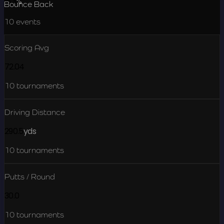
16.3
%
Bounce Back
10
events
Scoring Avg
72.04
10
tournaments
Driving Distance
290.5
yds
10
tournaments
Putts / Round
30.0
10
tournaments