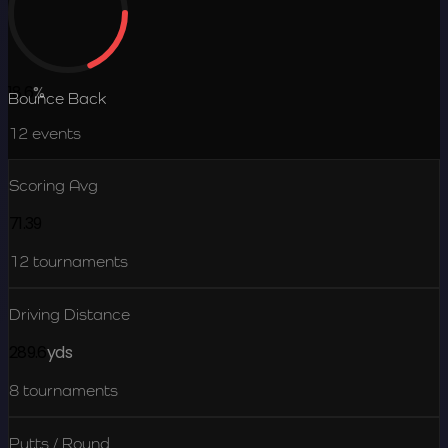
18.6
%
Bounce Back
12
events
Scoring Avg
71.39
12
tournaments
Driving Distance
289.6
yds
8
tournaments
Putts / Round