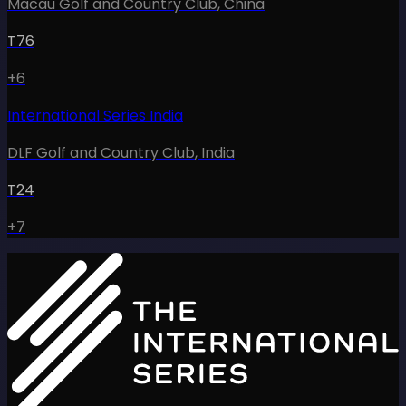
Macau Golf and Country Club
,
China
T76
+6
International Series India
DLF Golf and Country Club
,
India
T24
+7