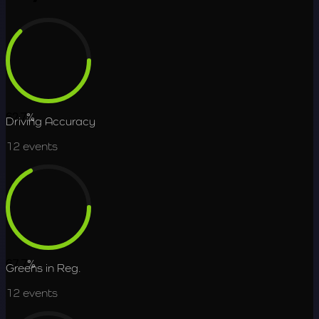
62.7
%
Driving Accuracy
12
events
67.7
%
Greens in Reg.
12
events