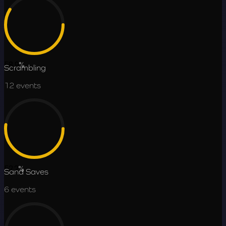
58.9
%
Scrambling
12
events
52.2
%
Sand Saves
6
events