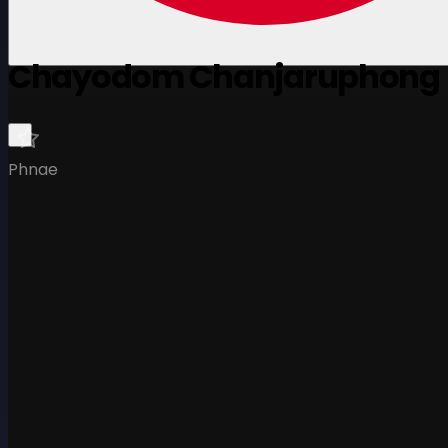
Chayodom Chanjaruphong
Phnae