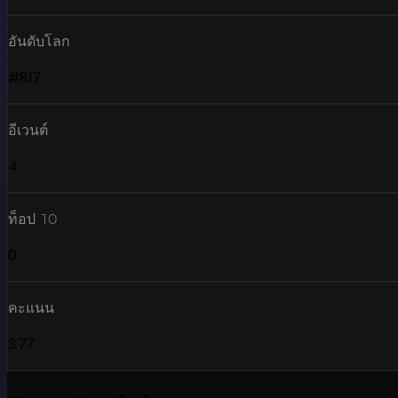
อันดับโลก
#817
อีเวนต์
4
ท็อป 10
0
คะแนน
3.77