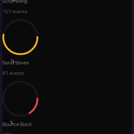
Scrambling
101
events
52.2
%
Sand Saves
81
events
15.8
%
Bounce Back