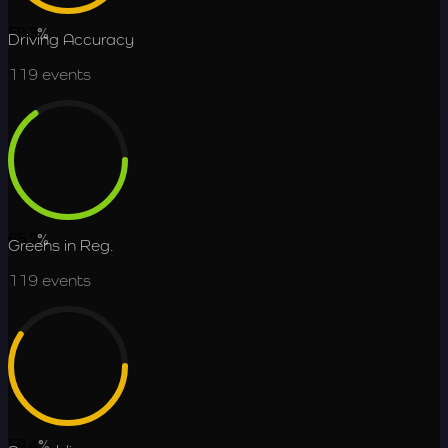
58.3
%
Driving Accuracy
119
events
65.2
%
Greens in Reg.
119
events
59.4
%