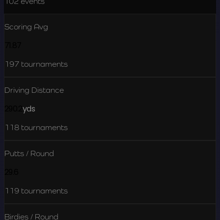
102
events
Scoring Avg
71.87
197
tournaments
Driving Distance
290.2
yds
118
tournaments
Putts / Round
29.6
119
tournaments
Birdies / Round