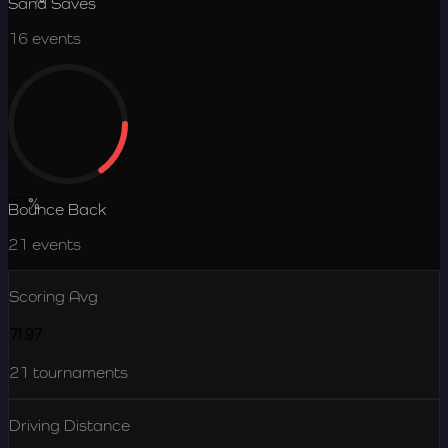
Sand Saves
16
events
15.1
%
Bounce Back
21
events
Scoring Avg
71.97
21
tournaments
Driving Distance