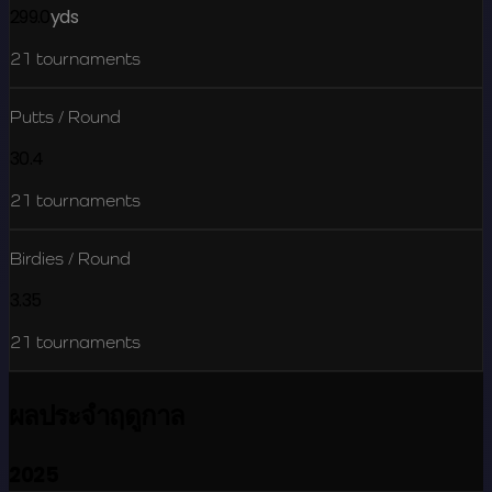
299.0
yds
21
tournaments
Putts / Round
30.4
21
tournaments
Birdies / Round
3.35
21
tournaments
ผลประจำฤดูกาล
2025