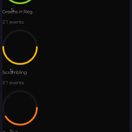
69.6
%
Greens in Reg.
21
events
50.1
%
Scrambling
21
events
41.3
%