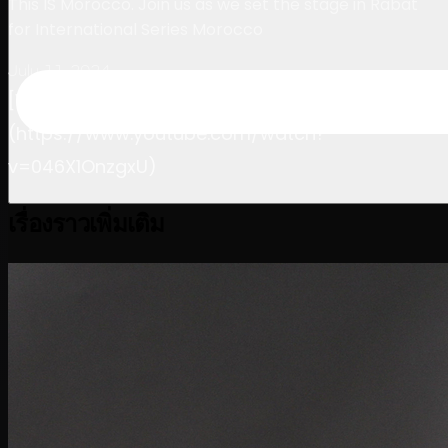
This IS Morocco. Join us as we set the stage in Rabat
for International Series Morocco
July 11, 2024
[Watch on YouTube]
(https://www.youtube.com/watch?
v=046X1OnzgxU)
เรื่องราวเพิ่มเติม