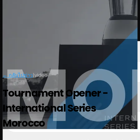
นักกอล์ฟ
อันดับ
ข่าวสาร
รับชม
เกี่ยวกับ
เข้าสู่ระบบ
← กลับไปข่าว
|
video
Tournament Opener -
International Series
Morocco