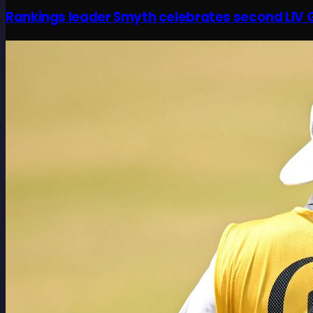
Rankings leader Smyth celebrates second LIV G