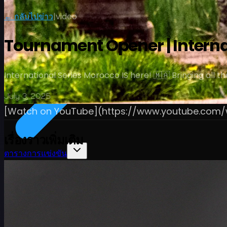
← กลับไปข่าว
|
video
Tournament Opener | Interna
International Series Morocco IS here! 🇲🇦 Bringing all t
July 3, 2025
[Watch on YouTube](https://www.youtube.co
เรื่องราวเพิ่มเติม
ตารางการแข่งขัน
นักกอล์ฟ
อันดับ
ข่าวสาร
รับชม
เกี่ยวกับ
เข้าสู่ระบบ