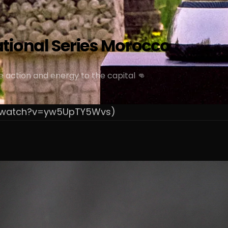
tional Series Morocco
he action and energy to the capital 👊
m/watch?v=yw5UpTY5Wvs)