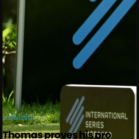
← กลับไปข่าว
|
news
Thomas proves his pro