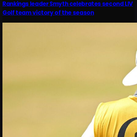
Rankings leader Smyth celebrates second LIV
Golf team victory of the season