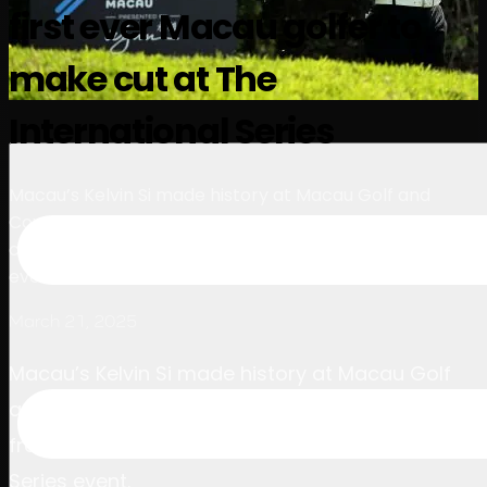
first ever Macau golfer to
นักกอล์ฟ
อันดับ
ข่าวสาร
รับชม
เกี่ยวกับ
เข้าสู่ระบบ
make cut at The
International Series
Macau’s Kelvin Si made history at Macau Golf and
Country Club, becoming the first player from his
country to make the cut at an International Series
event.
March 21, 2025
Macau’s Kelvin Si made history at Macau Golf
and Country Club, becoming the first player
from Macau to make the cut at an International
Series event.