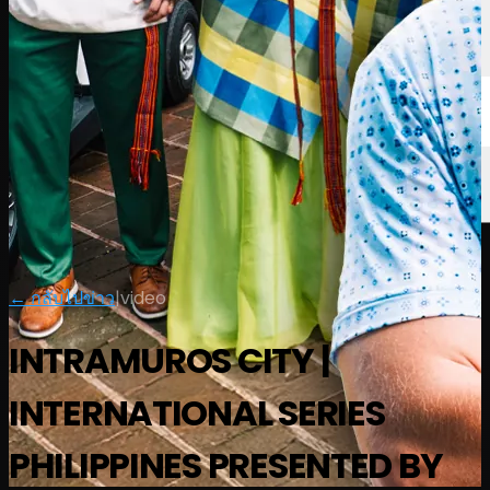
← กลับไปข่าว
|
video
INTRAMUROS CITY |
INTERNATIONAL SERIES
PHILIPPINES PRESENTED BY