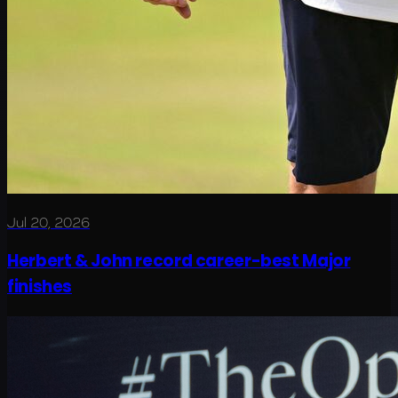
Jul 20, 2026
Herbert & John record career-best Major
finishes