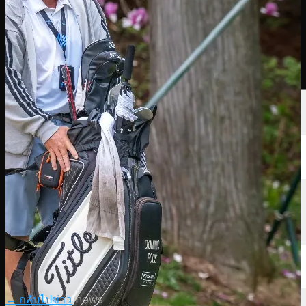
นักกอล์ฟ
อันดับ
ข่าวสาร
รับชม
เกี่ยวกับ
เข้าสู่ระบบ
← กลับไปข่าว
|
news