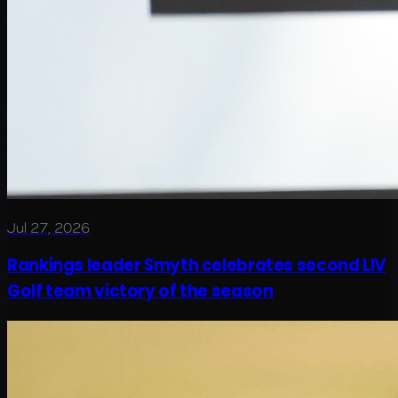
Jul 27, 2026
Rankings leader Smyth celebrates second LIV
Golf team victory of the season