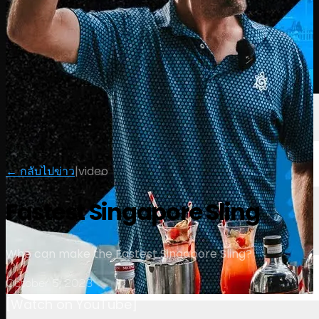
นักกอล์ฟ
อันดับ
ข่าวสาร
รับชม
เกี่ยวกับ
เข้าสู่ระบบ
← กลับไปข่าว
|
video
Fastest Singapore Sling
Who can make the Fastest Singapore Sling?
October 5, 2023
[Watch on YouTube]