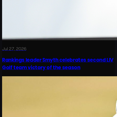
Jul 27, 2026
Rankings leader Smyth celebrates second LIV
Golf team victory of the season