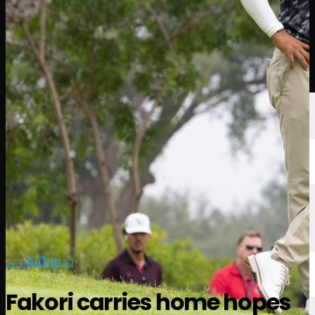
นักกอล์ฟ
อันดับ
ข่าวสาร
รับชม
เกี่ยวกับ
เข้าสู่ระบบ
← กลับไปข่าว
Fakori carries home hopes