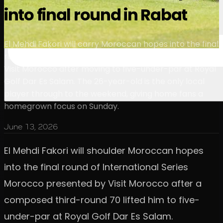
into final round in Rabat
El Mehdi Fakori will carry Moroccan hopes into the final
round of International Series Morocco presented by
Visit Morocco after moving to five-under-par at Royal
Golf Dar Es Salam. The 26-year-old is the only local
player through to the weekend, giving home fans a
homegrown focus on Sunday.
June 13, 2026
El Mehdi Fakori will shoulder Moroccan hopes
into the final round of International Series
Morocco presented by Visit Morocco after a
composed third-round 70 lifted him to five-
under-par at Royal Golf Dar Es Salam.